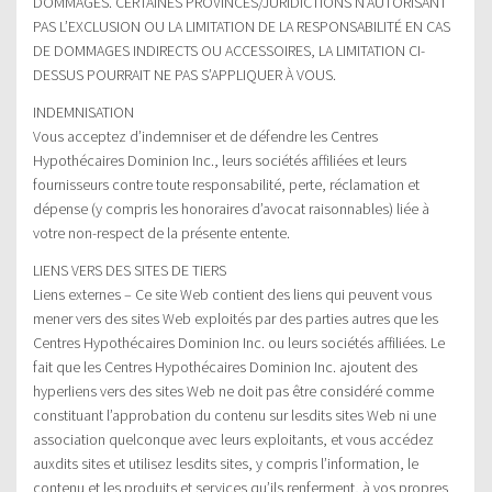
DOMMAGES. CERTAINES PROVINCES/JURIDICTIONS N’AUTORISANT
PAS L’EXCLUSION OU LA LIMITATION DE LA RESPONSABILITÉ EN CAS
DE DOMMAGES INDIRECTS OU ACCESSOIRES, LA LIMITATION CI-
DESSUS POURRAIT NE PAS S’APPLIQUER À VOUS.
INDEMNISATION
Vous acceptez d’indemniser et de défendre les Centres
Hypothécaires Dominion Inc., leurs sociétés affiliées et leurs
fournisseurs contre toute responsabilité, perte, réclamation et
dépense (y compris les honoraires d’avocat raisonnables) liée à
votre non-respect de la présente entente.
LIENS VERS DES SITES DE TIERS
Liens externes – Ce site Web contient des liens qui peuvent vous
mener vers des sites Web exploités par des parties autres que les
Centres Hypothécaires Dominion Inc. ou leurs sociétés affiliées. Le
fait que les Centres Hypothécaires Dominion Inc. ajoutent des
hyperliens vers des sites Web ne doit pas être considéré comme
constituant l’approbation du contenu sur lesdits sites Web ni une
association quelconque avec leurs exploitants, et vous accédez
auxdits sites et utilisez lesdits sites, y compris l’information, le
contenu et les produits et services qu’ils renferment, à vos propres