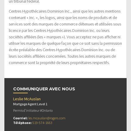
un tribunal fédéral.
Centres Hypothécaires Dominion Inc., ainsi que les autres mentions
contenant « Inc. », les logos, ainsi que les noms de produits et de
services sont des marques de commerce détenues et utilisées sous
licence par les Centres Hypothécaires Dominion Inc. ou leurs
sociétés affiliées (les « marques »). Vous acceptez ne pas afficher ni
utiliser les marques de quelque façon que ce soit sans la permission
écrite préalable des Centres Hypothécaires Dominion Inc. ou de
leurs sociétés affiliées concernées. Toutes les autres marques de
commerce sont la propriété de leurs propriétaires respectifs.
COMMUNIQUER AVEC NOUS
Leslie McAuslan
Mortgage Agent Level 1
Permis d’initiateur #Ontario
Courriel:
les.mcauslan@rogers.com
Téléphone:
519-574-1663