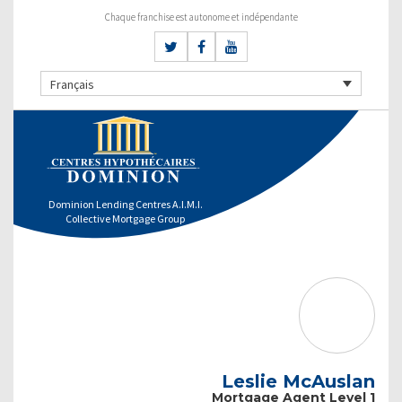
Chaque franchise est autonome et indépendante
Français
Dominion Lending Centres A.I.M.I.
Collective Mortgage Group
Leslie McAuslan
Mortgage Agent Level 1