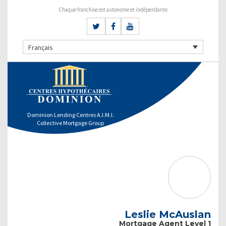
Chaque franchise est autonome et indépendante
Français
Dominion Lending Centres A.I.M.I.
Collective Mortgage Group
Leslie McAuslan
Mortgage Agent Level 1