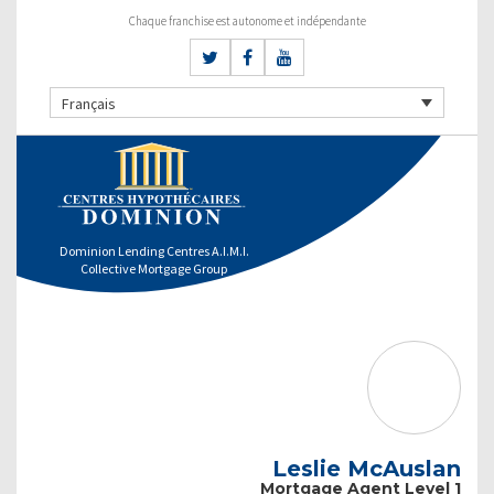
Chaque franchise est autonome et indépendante
Français
Dominion Lending Centres A.I.M.I.
Collective Mortgage Group
Leslie McAuslan
Mortgage Agent Level 1