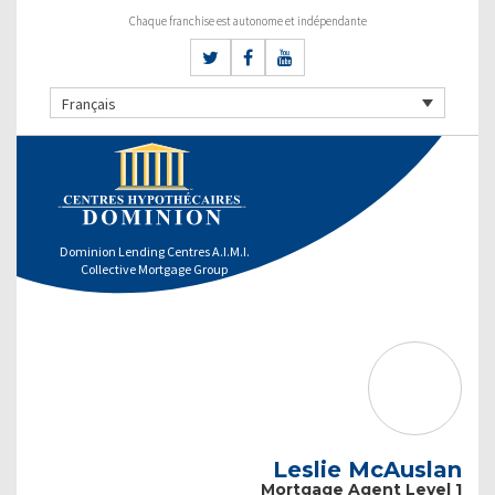
Chaque franchise est autonome et indépendante
Français
Dominion Lending Centres A.I.M.I.
Collective Mortgage Group
Leslie McAuslan
Mortgage Agent Level 1