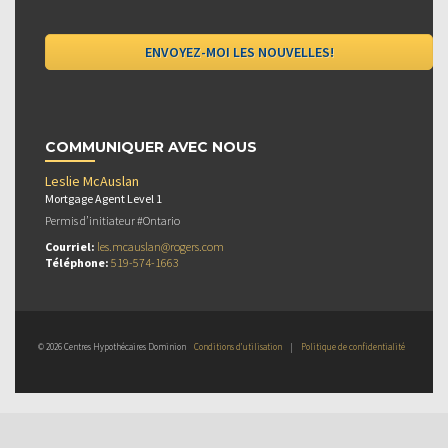
COMMUNIQUER AVEC NOUS
Leslie McAuslan
Mortgage Agent Level 1
Permis d’initiateur #Ontario
Courriel:
les.mcauslan@rogers.com
Téléphone:
519-574-1663
© 2026 Centres Hypothécaires Dominion
Conditions d’utilisation
|
Politique de confidentialité