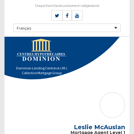
Chaque franchise est autonome et indépendante
Français
Dominion Lending Centres A.I.M.I.
Collective Mortgage Group
Leslie McAuslan
Mortgage Agent Level 1